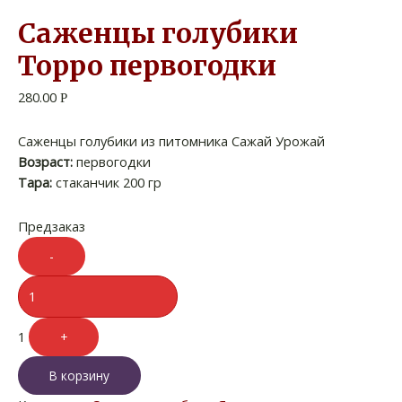
Саженцы голубики
Торро первогодки
280.00
Р
Саженцы голубики из питомника Сажай Урожай
Возраст:
первогодки
Тара:
стаканчик 200 гр
Предзаказ
Quantity
-
1
+
В корзину